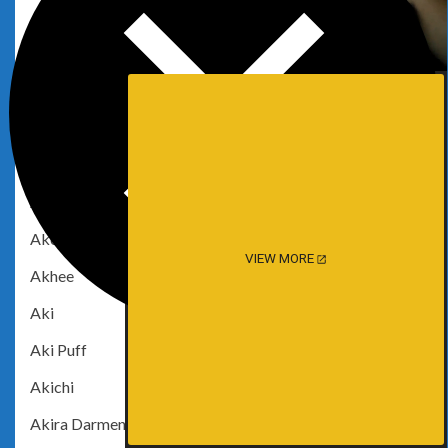
Akamesg
Akane Araragi
Akane Ko
Akariia
AkaRizu
Akemi101xoxo
Akemy Sama
VIEW MORE
Akhee
Aki
Aki Puff
Akichi
Akira Darmenaoki