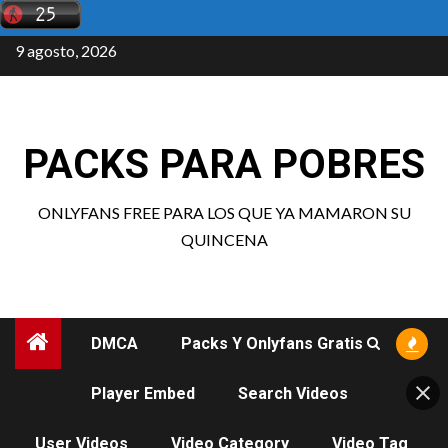
Saltar
al
9 agosto, 2026
contenido
PACKS PARA POBRES
ONLYFANS FREE PARA LOS QUE YA MAMARON SU
QUINCENA
DMCA
Packs Y Onlyfans Gratis
Player Embed
Search Videos
User Videos
Video Category
Video Tag