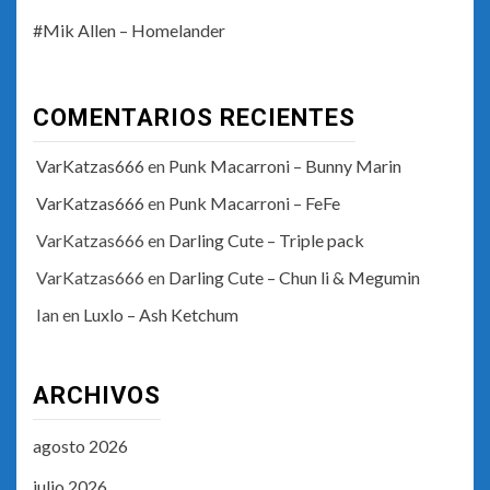
#Mik Allen – Homelander
COMENTARIOS RECIENTES
VarKatzas666
en
Punk Macarroni – Bunny Marin
VarKatzas666
en
Punk Macarroni – FeFe
VarKatzas666
en
Darling Cute – Triple pack
VarKatzas666
en
Darling Cute – Chun li & Megumin
Ian
en
Luxlo – Ash Ketchum
ARCHIVOS
agosto 2026
julio 2026