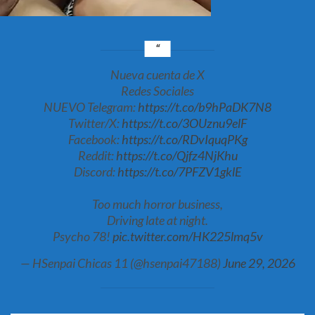
Nueva cuenta de X
Redes Sociales
NUEVO Telegram:
https://t.co/b9hPaDK7N8
Twitter/X:
https://t.co/3OUznu9elF
Facebook:
https://t.co/RDvIquqPKg
Reddit:
https://t.co/Qjfz4NjKhu
Discord:
https://t.co/7PFZV1gklE
Too much horror business,
Driving late at night.
Psycho 78!
pic.twitter.com/HK225lmq5v
— HSenpai Chicas 11 (@hsenpai47188)
June 29, 2026