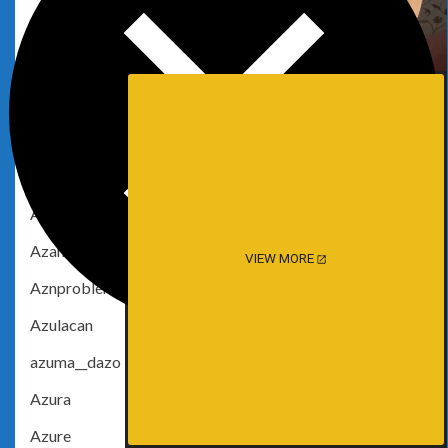
Ayame
Ayame Haruka
Ayami Pimu
Ayane Nishii
Ays
Azami
Azami San
VIEW MORE
Aznproblems
Azulacan
azuma__dazo
Azura
Azure