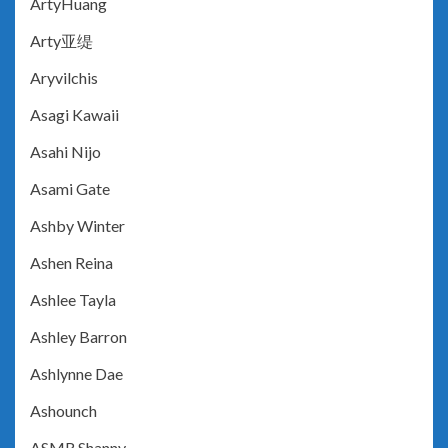
ArtyHuang
Arty亚缇
Aryvilchis
Asagi Kawaii
Asahi Nijo
Asami Gate
Ashby Winter
Ashen Reina
Ashlee Tayla
Ashley Barron
Ashlynne Dae
Ashounch
ASMR Shanny