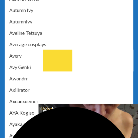
Autumn Ivy
AutumnIvy
Aveline Tetsuya
Average cosplays
Avery
Avy Genki
Awondrr
Axilirator
Axuanxuemei
AYA Kogiso
Ayaka cosplay
Ayaka Moe