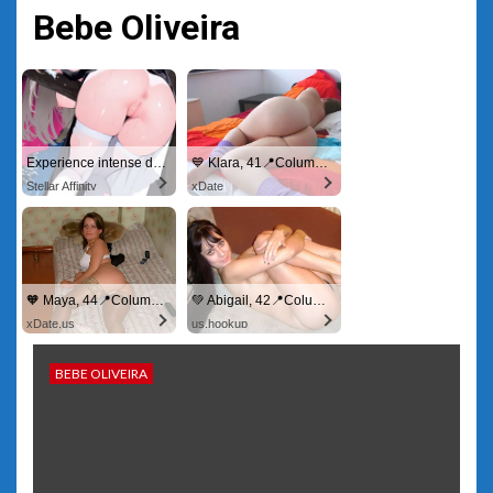
Bebe Oliveira
Experience intense desire for girls anytime, anywhere.
💙 Klara, 41📍Columbus
Stellar Affinity
xDate
🧡 Maya, 44📍Columbus
💚 Abigail, 42📍Columbus
xDate.us
us.hookup
BEBE OLIVEIRA