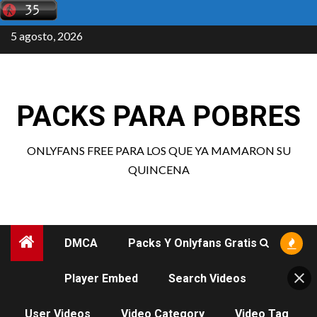
Saltar
al
5 agosto, 2026
contenido
PACKS PARA POBRES
ONLYFANS FREE PARA LOS QUE YA MAMARON SU
QUINCENA
DMCA
Packs Y Onlyfans Gratis
Player Embed
Search Videos
User Videos
Video Category
Video Tag