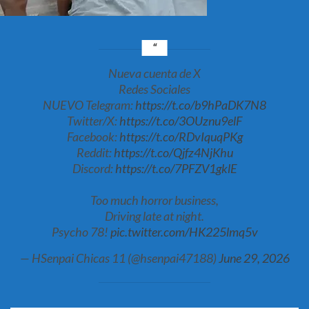
Nueva cuenta de X
Redes Sociales
NUEVO Telegram:
https://t.co/b9hPaDK7N8
Twitter/X:
https://t.co/3OUznu9elF
Facebook:
https://t.co/RDvIquqPKg
Reddit:
https://t.co/Qjfz4NjKhu
Discord:
https://t.co/7PFZV1gklE
Too much horror business,
Driving late at night.
Psycho 78!
pic.twitter.com/HK225lmq5v
— HSenpai Chicas 11 (@hsenpai47188)
June 29, 2026