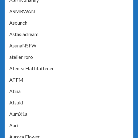
ASMRWAN
Asounch
Astasiadream
AsunaNSFW
atelier roro
Atenea Hattifattener
ATFM
Atina
Atsuki
AumX1a
Auri
Aurora Flower