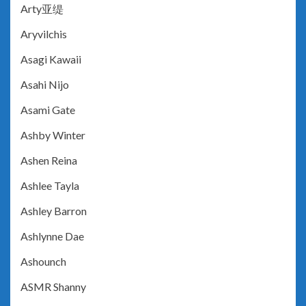
Arty亚缇
Aryvilchis
Asagi Kawaii
Asahi Nijo
Asami Gate
Ashby Winter
Ashen Reina
Ashlee Tayla
Ashley Barron
Ashlynne Dae
Ashounch
ASMR Shanny