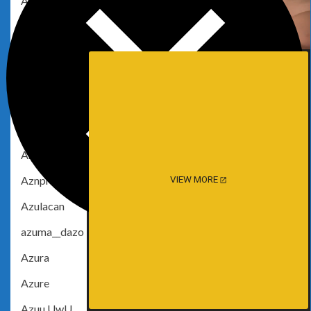
Ayame
Ayame Haruka
Ayami Pimu
Ayane Nishii
Ays
Azami
Azami San
Aznproblems
VIEW MORE
Azulacan
azuma__dazo
Azura
Azure
Azuu.UwU