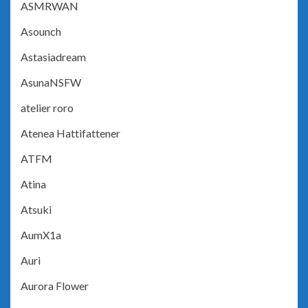
ASMRWAN
Asounch
Astasiadream
AsunaNSFW
atelier roro
Atenea Hattifattener
ATFM
Atina
Atsuki
AumX1a
Auri
Aurora Flower