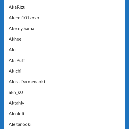
AkaRizu
Akemi101xoxo
Akemy Sama
Akhee
Aki
Aki Puff
Akichi
Akira Darmenaoki
akn_k0
Aktahly
Alcololi
Ale tanooki