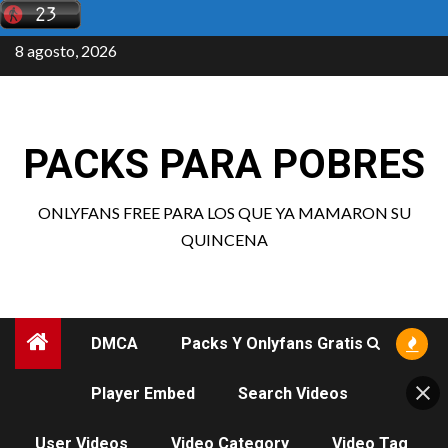
Saltar
al
8 agosto, 2026
contenido
PACKS PARA POBRES
ONLYFANS FREE PARA LOS QUE YA MAMARON SU
QUINCENA
DMCA
Packs Y Onlyfans Gratis
Player Embed
Search Videos
User Videos
Video Category
Video Tag