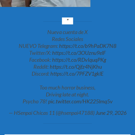
Nueva cuenta de X
Redes Sociales
NUEVO Telegram:
https://t.co/b9hPaDK7N8
Twitter/X:
https://t.co/3OUznu9elF
Facebook:
https://t.co/RDvIquqPKg
Reddit:
https://t.co/Qjfz4NjKhu
Discord:
https://t.co/7PFZV1gklE
Too much horror business,
Driving late at night.
Psycho 78!
pic.twitter.com/HK225lmq5v
— HSenpai Chicas 11 (@hsenpai47188)
June 29, 2026