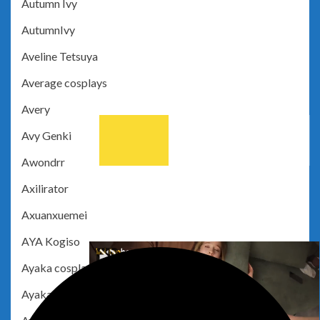
Autumn Ivy
AutumnIvy
Aveline Tetsuya
Average cosplays
Avery
Avy Genki
Awondrr
Axilirator
Axuanxuemei
AYA Kogiso
Ayaka cosplay
Ayaka Moe