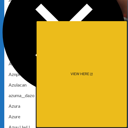
Ayame
Ayame Haruka
Ayami Pimu
Ayane Nishii
Ays
Azami
Azami San
Aznproblems
VIEW HERE
Azulacan
azuma__dazo
Azura
Azure
Azuu.UwU