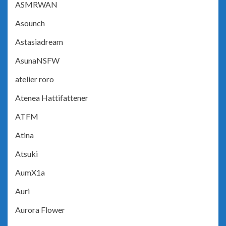
ASMRWAN
Asounch
Astasiadream
AsunaNSFW
atelier roro
Atenea Hattifattener
ATFM
Atina
Atsuki
AumX1a
Auri
Aurora Flower