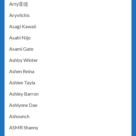
Arty亚缇
Aryvilchis
Asagi Kawaii
Asahi Nijo
Asami Gate
Ashby Winter
Ashen Reina
Ashlee Tayla
Ashley Barron
Ashlynne Dae
Ashounch
ASMR Shanny