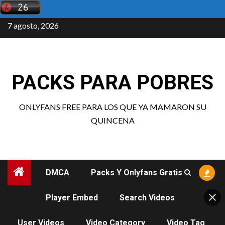
Saltar
al
7 agosto, 2026
contenido
PACKS PARA POBRES
ONLYFANS FREE PARA LOS QUE YA MAMARON SU
QUINCENA
DMCA
Packs Y Onlyfans Gratis
Player Embed
Search Videos
User Videos
Video Category
Video Tag