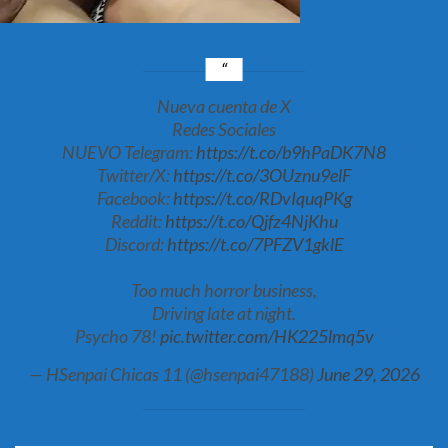
Nueva cuenta de X
Redes Sociales
NUEVO Telegram:
https://t.co/b9hPaDK7N8
Twitter/X:
https://t.co/3OUznu9elF
Facebook:
https://t.co/RDvIquqPKg
Reddit:
https://t.co/Qjfz4NjKhu
Discord:
https://t.co/7PFZV1gklE
Too much horror business,
Driving late at night.
Psycho 78!
pic.twitter.com/HK225lmq5v
— HSenpai Chicas 11 (@hsenpai47188)
June 29, 2026