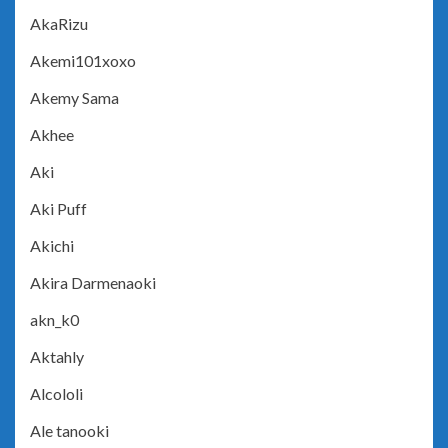
AkaRizu
Akemi101xoxo
Akemy Sama
Akhee
Aki
Aki Puff
Akichi
Akira Darmenaoki
akn_k0
Aktahly
Alcololi
Ale tanooki