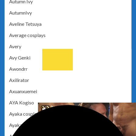
Autumn Ivy
AutumnIvy
Aveline Tetsuya
Average cosplays
Avery
Avy Genki
Awondrr
Axilirator
Axuanxuemei
AYA Kogiso
Ayaka cosplay
Ayaka Moe