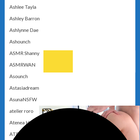
Ashlee Tayla
Ashley Barron
Ashlynne Dae
Ashounch
ASMR Shanny
ASMRWAN
Asounch
Astasiadream
AsunaNSFW
atelier roro
Atenea Hattifattener
ATFM