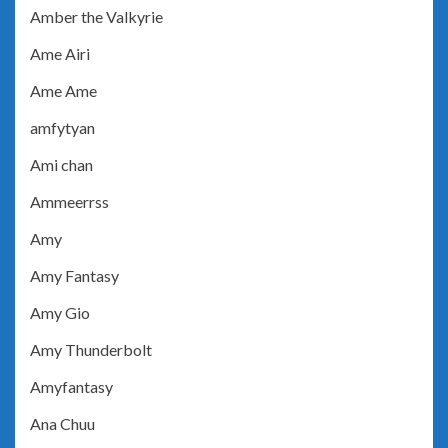
Amber the Valkyrie
Ame Airi
Ame Ame
amfytyan
Ami chan
Ammeerrss
Amy
Amy Fantasy
Amy Gio
Amy Thunderbolt
Amyfantasy
Ana Chuu