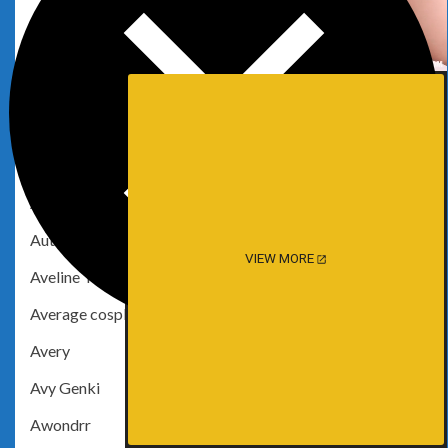
Atina
Atsuki
AumX1a
Auri
Aurora Flower
Autumn Ivy
AutumnIvy
VIEW MORE
Aveline Tetsuya
Average cosplays
Avery
Avy Genki
Awondrr