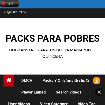
Saltar
al
7 agosto, 2026
contenido
PACKS PARA POBRES
ONLYFANS FREE PARA LOS QUE YA MAMARON SU
QUINCENA
DMCA
Packs Y Onlyfans Gratis
Player Embed
Search Videos
User Videos
Video Category
Video Tag