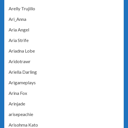
Arelly Trujillo
Ari_Anna
Aria Angel
Aria Strife
Ariadna Lobe
Aridotrawr
Ariella Darling
Arigameplays
Arina Fox
Arinjade
arisepeachie
Arisohma Kato