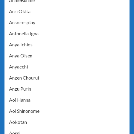
AnnieBunnie
Anri Okita
Ansocosplay
Antonella.Igna
Anya Ichios
Anya Olsen
Anyacchi
Anzen Chourui
Anzu Purin
Aoi Hanna
Aoi Shinonome
Aokotan
Aossi