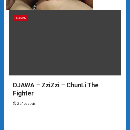
DJAWA
DJAWA – ZziZzi – ChunLi The
Fighter
2 años atrás