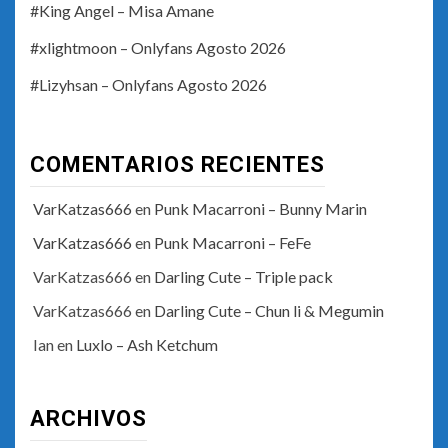
#King Angel – Misa Amane
#xlightmoon – Onlyfans Agosto 2026
#Lizyhsan – Onlyfans Agosto 2026
COMENTARIOS RECIENTES
VarKatzas666
en
Punk Macarroni – Bunny Marin
VarKatzas666
en
Punk Macarroni – FeFe
VarKatzas666
en
Darling Cute – Triple pack
VarKatzas666
en
Darling Cute – Chun li & Megumin
Ian
en
Luxlo – Ash Ketchum
ARCHIVOS