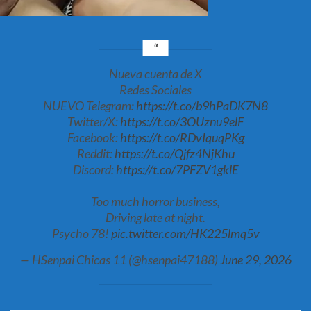
Nueva cuenta de X
Redes Sociales
NUEVO Telegram:
https://t.co/b9hPaDK7N8
Twitter/X:
https://t.co/3OUznu9elF
Facebook:
https://t.co/RDvIquqPKg
Reddit:
https://t.co/Qjfz4NjKhu
Discord:
https://t.co/7PFZV1gklE
Too much horror business,
Driving late at night.
Psycho 78!
pic.twitter.com/HK225lmq5v
— HSenpai Chicas 11 (@hsenpai47188)
June 29, 2026