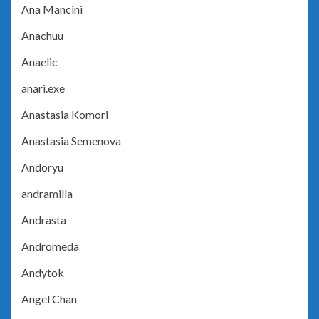
Ana Mancini
Anachuu
Anaelic
anari.exe
Anastasia Komori
Anastasia Semenova
Andoryu
andramilla
Andrasta
Andromeda
Andytok
Angel Chan