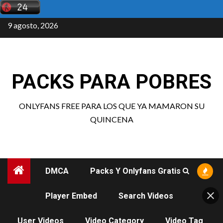
Saltar
al
9 agosto, 2026
contenido
PACKS PARA POBRES
ONLYFANS FREE PARA LOS QUE YA MAMARON SU
QUINCENA
DMCA
Packs Y Onlyfans Gratis
Player Embed
Search Videos
User Videos
Video Category
Video Tag