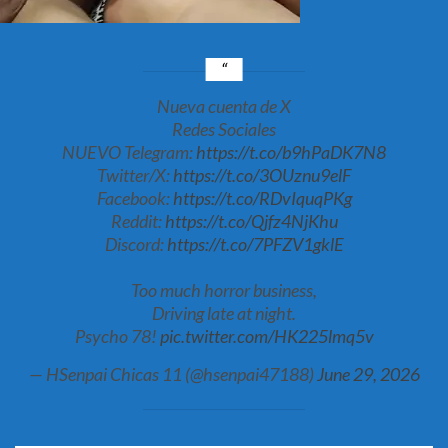
Nueva cuenta de X
Redes Sociales
NUEVO Telegram:
https://t.co/b9hPaDK7N8
Twitter/X:
https://t.co/3OUznu9elF
Facebook:
https://t.co/RDvIquqPKg
Reddit:
https://t.co/Qjfz4NjKhu
Discord:
https://t.co/7PFZV1gklE
Too much horror business,
Driving late at night.
Psycho 78!
pic.twitter.com/HK225lmq5v
— HSenpai Chicas 11 (@hsenpai47188)
June 29, 2026