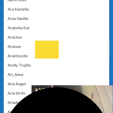
Ara Kamelia
Araa Vanilla
Arabella Kat
Arachuu
Araivun
Arantzasite
Arelly Trujillo
Ari_Anna
Aria Angel
Aria Strife
Ariadna Lobe
Aridotrawr