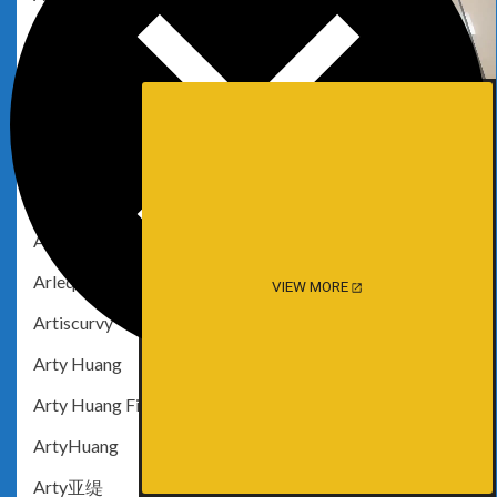
Ariella Darling
Arigameplays
Arina Fox
Arinjade
arisepeachie
Arisohma Kato
Arlequisse
VIEW MORE
Artiscurvy
Arty Huang
Arty Huang Firefly
ArtyHuang
Arty亚缇