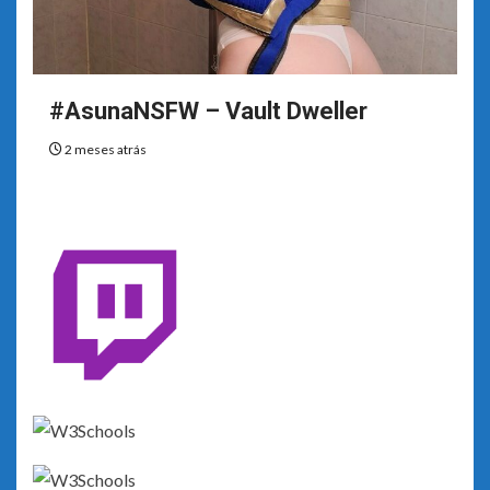
#AsunaNSFW – Vault Dweller
2 meses atrás