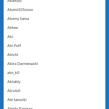
AkaRizu
Akemi101xoxo
Akemy Sama
Akhee
Aki
Aki Puff
Akichi
Akira Darmenaoki
akn_k0
Aktahly
Alcololi
Ale tanooki
Aleida Ramirez