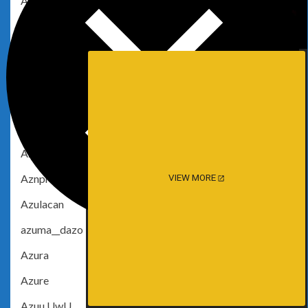
Ayame
Ayame Haruka
Ayami Pimu
Ayane Nishii
Ays
Azami
Azami San
Aznproblems
VIEW MORE
Azulacan
azuma__dazo
Azura
Azure
Azuu.UwU