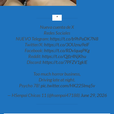
Nueva cuenta de X
Redes Sociales
NUEVO Telegram:
https://t.co/b9hPaDK7N8
Twitter/X:
https://t.co/3OUznu9elF
Facebook:
https://t.co/RDvIquqPKg
Reddit:
https://t.co/Qjfz4NjKhu
Discord:
https://t.co/7PFZV1gklE
Too much horror business,
Driving late at night.
Psycho 78!
pic.twitter.com/HK225lmq5v
— HSenpai Chicas 11 (@hsenpai47188)
June 29, 2026