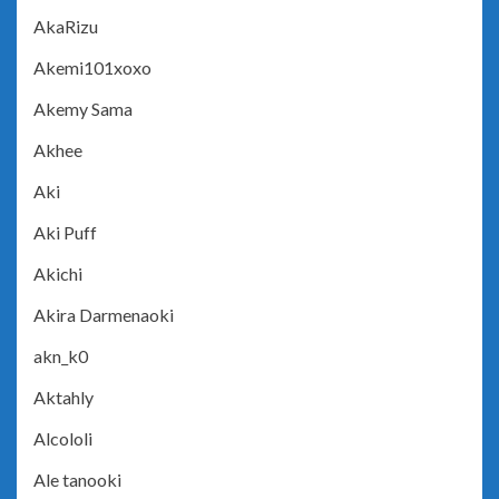
AkaRizu
Akemi101xoxo
Akemy Sama
Akhee
Aki
Aki Puff
Akichi
Akira Darmenaoki
akn_k0
Aktahly
Alcololi
Ale tanooki