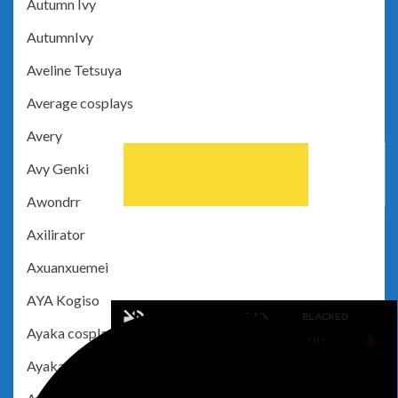
Autumn Ivy
AutumnIvy
Aveline Tetsuya
Average cosplays
Avery
Avy Genki
Awondrr
Axilirator
Axuanxuemei
AYA Kogiso
Ayaka cosplay
Ayaka Moe