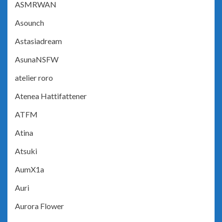
ASMRWAN
Asounch
Astasiadream
AsunaNSFW
atelier roro
Atenea Hattifattener
ATFM
Atina
Atsuki
AumX1a
Auri
Aurora Flower