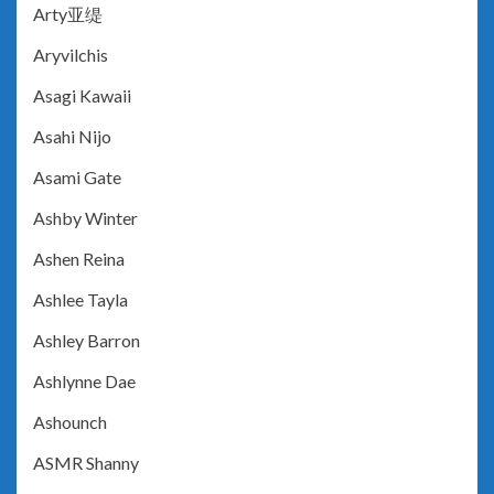
Arty亚缇
Aryvilchis
Asagi Kawaii
Asahi Nijo
Asami Gate
Ashby Winter
Ashen Reina
Ashlee Tayla
Ashley Barron
Ashlynne Dae
Ashounch
ASMR Shanny