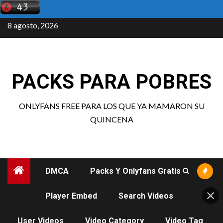
Saltar
al
8 agosto, 2026
contenido
PACKS PARA POBRES
ONLYFANS FREE PARA LOS QUE YA MAMARON SU
QUINCENA
DMCA
Packs Y Onlyfans Gratis
Player Embed
Search Videos
User Videos
Video Category
Video Tag